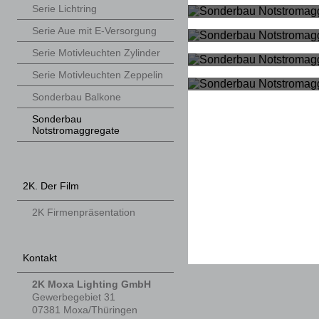
Serie Lichtring
Serie Aue mit E-Versorgung
Serie Motivleuchten Zylinder
Serie Motivleuchten Zeppelin
Sonderbau Balkone
Sonderbau
Notstromaggregate
2K. Der Film
2K Firmenpräsentation
Kontakt
2K Moxa Lighting GmbH
Gewerbegebiet 31
07381
Moxa/Thüringen