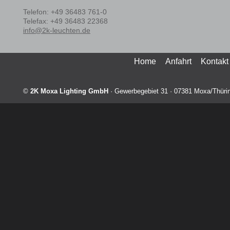
Telefon
:
+49 36483 761-0
Tele
fax
:
+49 36483 22368
info@2k-leuchten.de
Home
Anfahrt
Kontakt
©
2K Moxa Lighting GmbH
·
Gewerbegebiet 31
·
07381
Moxa/Thüri