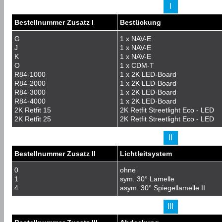
I
Bestellnummer Zusatz I
Bestückung
G
1 x NAV-E
J
1 x NAV-E
K
1 x NAV-E
O
1 x CDM-T
R84-1000
1 x 2K LED-Board
R84-2000
1 x 2K LED-Board
R84-3000
1 x 2K LED-Board
R84-4000
1 x 2K LED-Board
2K Retfit 15
2K Retfit Streetlight Eco - LED
2K Retfit 25
2K Retfit Streetlight Eco - LED
II
Bestellnummer Zusatz II
Lichtleitsystem
0
ohne
1
sym. 30° Lamelle
4
asym. 30° Spiegellamelle II
III