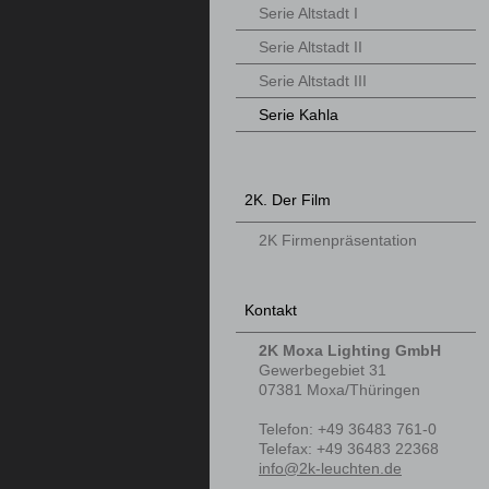
Serie Altstadt I
Serie Altstadt II
Serie Altstadt III
Serie Kahla
2K. Der Film
2K Firmenpräsentation
Kontakt
2K Moxa Lighting GmbH
Gewerbegebiet 31
07381
Moxa/Thüringen
Telefon
:
+49 36483 761-0
Tele
fax
:
+49 36483 22368
info@2k-leuchten.de