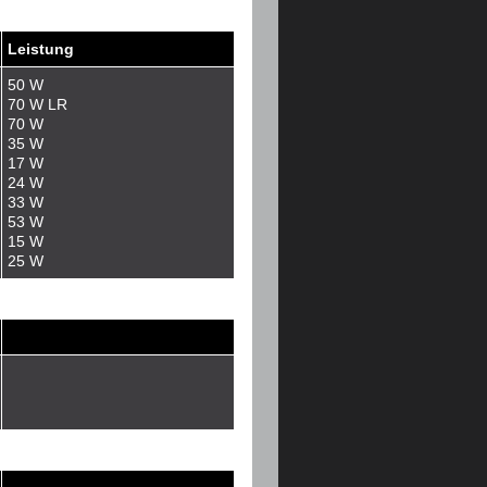
Leistung
50 W
70 W LR
70 W
35 W
17 W
24 W
33 W
53 W
15 W
25 W