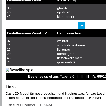
Bestellnummer Zusatz III
Abdeckung
05
glasklar
40
opalweiß
42
klar geperlt
IV
Bestellnummer Zusatz IV
Farbbezeichnung
07
weinrot
14
schokoladenbraun
25
lichtgrau
29
tannengrün
46
tiefschwarz matt
79
grau metallic
Bestellbeispiel aus Tabelle 0 - I - II - III - IV: 6801
Links:
Das LED Modul für neue Leuchten und Nachrüstsatz für alte Leuc
finden Sie unter der Rubrik Retromodule / Rundmodul LED-R84
Link zum Rundmodul LED-R84