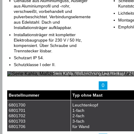
Gehäuse aus Aluminiumguss, Ausleger
Scheibe
aus Aluminiumprofil und -rohr,
Kunststo
verschweißt, vorbehandelt und
Lichtlei
pulverbeschichtet. Verbindungselemente
Montage
aus Edelstahl. Dach und
Empfohl
Installationsträger aufklappbar.
Installationsträger mit kompletter
Elektrobaugruppe für 230 V / 50 Hz,
kompensiert. Über Schraube und
Trennstecker lösbar.
Schutzart IP 54.
Schutzklasse I oder II.
Serie Kahla, Maßzeichnung Leuchtenkopf / 2-
0
Bestellnummer
Typ ohne Mast
6801700
Leuchtenkopf
6801701
1-fach
6801702
2-fach
6801703
3-fach
6801706
für Wand