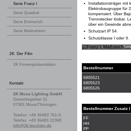
Installationsträger mit
Serie Franz I
Elektrobaugruppe für 2
Serie Quadrat
kompensiert. Über Baj
Trennstecker lösbar. Le
Serie Emmerich
über ein Gewinde abn
Serie Malmsheim
Schutzart IP 54.
Schutzklasse I oder II.
Ser
2K. Der Film
2K Firmenpräsentation
Bestellnummer
6805521
6805523
Kontakt
6805526
2K Moxa Lighting GmbH
Gewerbegebiet 31
07381
Moxa/Thüringen
Bestellnummer Zusatz I
Telefon
:
+49 36483 761-0
FF
Tele
fax
:
+49 36483 22368
HH
info@2k-leuchten.de
PP