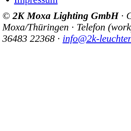
©
2K Moxa Lighting GmbH
·
G
Moxa/Thüringen
·
Telefon
(
work
36483 22368
·
info@2k-leuchte