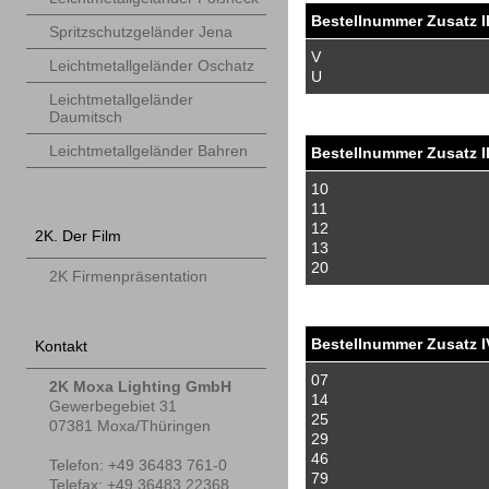
Bestellnummer Zusatz I
Spritzschutzgeländer Jena
V
Leichtmetallgeländer Oschatz
U
Leichtmetallgeländer
Daumitsch
Leichtmetallgeländer Bahren
Bestellnummer Zusatz II
10
11
12
2K. Der Film
13
20
2K Firmenpräsentation
Bestellnummer Zusatz I
Kontakt
07
2K Moxa Lighting GmbH
14
Gewerbegebiet 31
25
07381
Moxa/Thüringen
29
46
Telefon
:
+49 36483 761-0
79
Tele
fax
:
+49 36483 22368