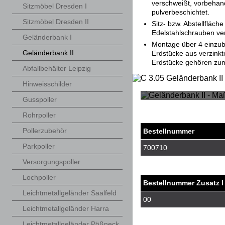
verschweißt, vorbehan
Sitzmöbel Dresden I
pulverbeschichtet.
Sitzmöbel Dresden II
Sitz- bzw. Abstellfläch
Edelstahlschrauben ve
Geländerbank I
Montage über 4 einzu
Geländerbank II
Erdstücke aus verzinkt
Erdstücke gehören zum
Abfallbehälter Leipzig
Hinweisschilder
Gusspoller
Rohrpoller
Pollerzubehör
Bestellnummer
Parkpoller
700710
Versorgungspoller
Lochpoller
Bestellnummer Zusatz I
Leichtmetallgeländer Saalfeld
00
Leichtmetallgeländer Harra
Leichtmetallgeländer Pößneck