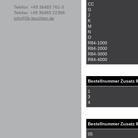
CC
Telefon
:
+49 36483 761-0
G
Tele
fax
:
+49 36483 22368
J
info@2k-leuchten.de
K
M
N
O
R84-1000
R84-2000
R84-3000
R84-4000
Bestellnummer Zusatz I
1
3
4
Bestellnummer Zusatz II
05