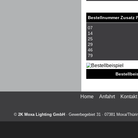
Bestellnummer Zusatz I
07
14
25
29
46
79
Bestellbeisp
Home
Anfahrt
Kontakt
©
2K Moxa Lighting GmbH
·
Gewerbegebiet 31
·
07381
Moxa/Thüri