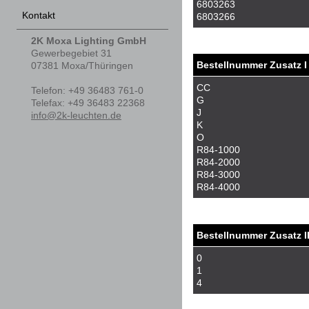
6803263
Kontakt
6803266
2K Moxa Lighting GmbH
Gewerbegebiet 31
Bestellnummer Zusatz I
07381
Moxa/Thüringen
CC
Telefon
:
+49 36483 761-0
G
Tele
fax
:
+49 36483 22368
J
info@2k-leuchten.de
K
O
R84-1000
R84-2000
R84-3000
R84-4000
Bestellnummer Zusatz I
0
1
4