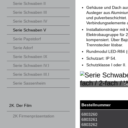
Serie Schwaben II
Gehäuse und Dach aus
Serie Schwaben III
Ausleger aus Aluminiu
und pulverbeschichtet.
Serie Schwaben IV
Verbindungselemente a
Installationsträger mit
Serie Schwaben V
Elektrobaugruppe für 2
Serie Papstdorf
kompensiert. Über Baj
Trennstecker lösbar.
Serie Adorf
Rundmodul LED-R84 (s
Serie Schwaben IX
Schutzart: IP 54.
Schutzklasse I oder II.
Serie Schwaben IV.I
Serie Schwaben III.I
Serie Sassenheim
Se
Bestellnummer
2K. Der Film
6803260
2K Firmenpräsentation
6803261
6803262