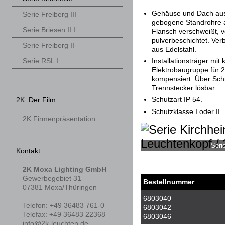
Gehäuse und Dach aus
Serie Freiberg III
gebogene Standrohre 
Serie Briesen II.I
Flansch verschweißt, 
pulverbeschichtet. Ve
Serie Freiberg II
aus Edelstahl.
Installationsträger mit
Serie RSL I
Elektrobaugruppe für 2
kompensiert. Über Sc
Trennstecker lösbar.
Schutzart IP 54.
2K. Der Film
Schutzklasse I oder II.
2K Firmenpräsentation
Seri
Kontakt
2K Moxa Lighting GmbH
Gewerbegebiet 31
Bestellnummer
07381
Moxa/Thüringen
6803040
Telefon
:
+49 36483 761-0
6803042
Tele
fax
:
+49 36483 22368
6803046
info@2k-leuchten.de