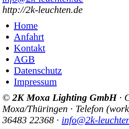
http://2k-leuchten.de
Home
Anfahrt
Kontakt
AGB
Datenschutz
Impressum
©
2K Moxa Lighting GmbH
·
G
Moxa/Thüringen
·
Telefon
(
work
36483 22368
·
info@2k-leuchte