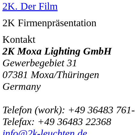
2K. Der Film
2K Firmenpräsentation
Kontakt
2K Moxa Lighting GmbH
Gewerbegebiet 31
07381
Moxa/Thüringen
Germany
Telefon
(
work
)
:
+49 36483 761
Tele
fax
:
+49 36483 22368
info@2k-leuchten.de